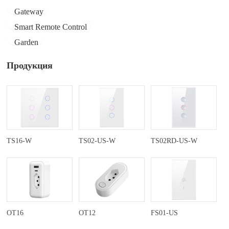
Gateway
Smart Remote Control
Garden
Продукция
TS16-W
TS02-US-W
TS02RD-US-W
OT16
OT12
FS01-US