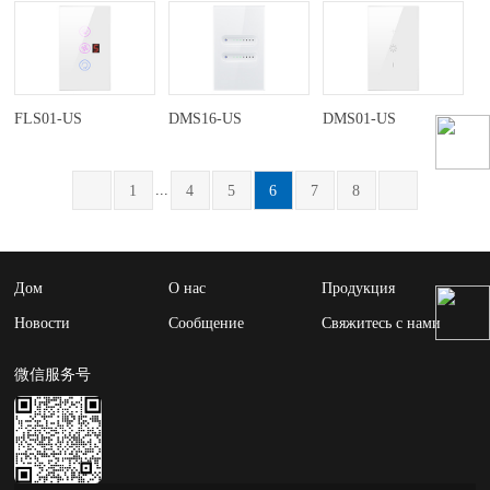
FLS01-US
DMS16-US
DMS01-US
...
1
4
5
6
7
8
Дом
О нас
Продукция
Новости
Сообщение
Свяжитесь с нами
微信服务号