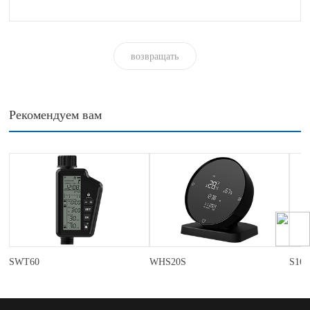
возвращать
Рекомендуем вам
SWT60
WHS20S
S16P