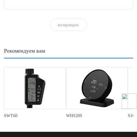
возвращать
Рекомендуем вам
SWT60
WHS20S
S16P