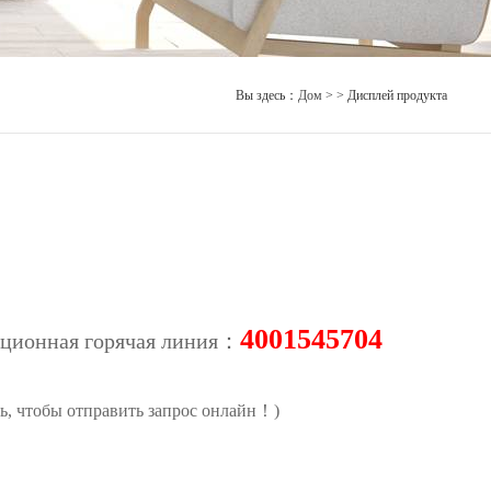
Вы здесь：
Дом
> > Дисплей продукта
4001545704
ационная горячая линия：
, чтобы отправить запрос онлайн！)